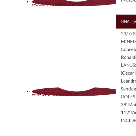
ACOSTA, Lautaro Germán
FINAL (
23/7/20
MINEIR
Conceic
Ronaldi
LANUS:
(Oscar 
Leandro
Santiag
ARAUJO, Carlos Daniel
GOLES: 
38’ Mai
112’ Vi
INCIDE