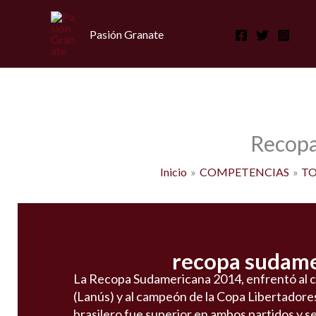
Ir
al
Pasión Granate
contenido
Recopa
Inicio
COMPETENCIAS
TO
recopa sudam
La Recopa Sudamericana 2014, enfrentó al 
(Lanús) y al campeón de la Copa Libertadores
brasilero fue superior en ambos partidos y se 