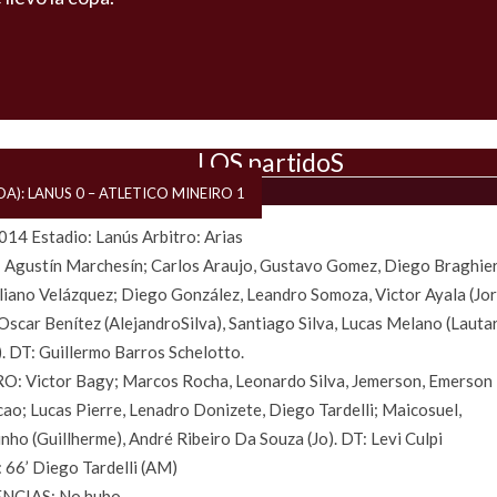
LOS partidoS
IDA): LANUS 0 – ATLETICO MINEIRO 1
14 Estadio: Lanús Arbitro: Arias
Agustín Marchesín; Carlos Araujo, Gustavo Gomez, Diego Braghier
iano Velázquez; Diego González, Leandro Somoza, Victor Ayala (Jo
 Oscar Benítez (AlejandroSilva), Santiago Silva, Lucas Melano (Lauta
. DT: Guillermo Barros Schelotto.
O: Victor Bagy; Marcos Rocha, Leonardo Silva, Jemerson, Emerson
ao; Lucas Pierre, Lenadro Donizete, Diego Tardelli; Maicosuel,
nho (Guillherme), André Ribeiro Da Souza (Jo). DT: Levi Culpi
66’ Diego Tardelli (AM)
NCIAS: No hubo