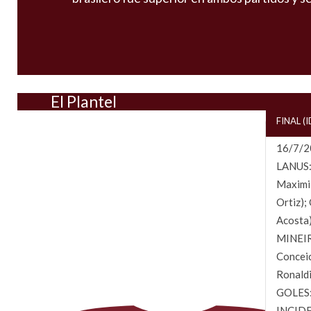
El Plantel
FINAL (
16/7/20
LANUS: 
Maximil
Ortiz);
Acosta)
MINEIR
Conceic
Ronaldi
GOLES: 
INCIDE