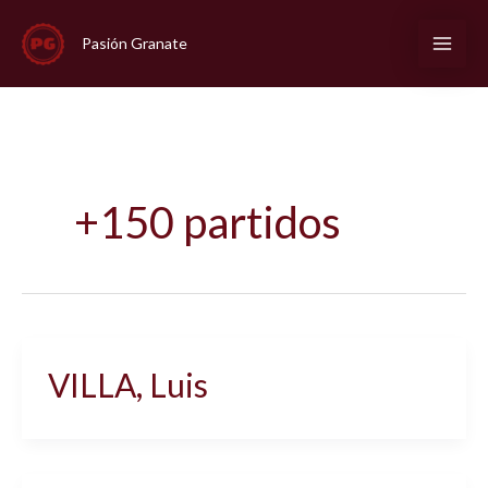
Ir
al
Pasión Granate
contenido
+150 partidos
VILLA, Luis