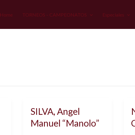
Home
TORNEOS – CAMPEONATOS
Especiales
SILVA, Angel
Manuel “Manolo”
C