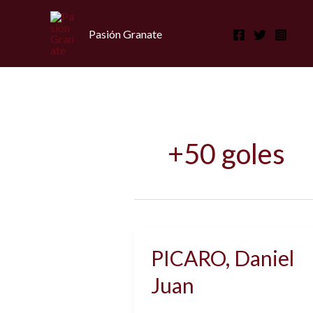
Ir
al
Pasión Granate
contenido
+50 goles
PICARO, Daniel
Juan