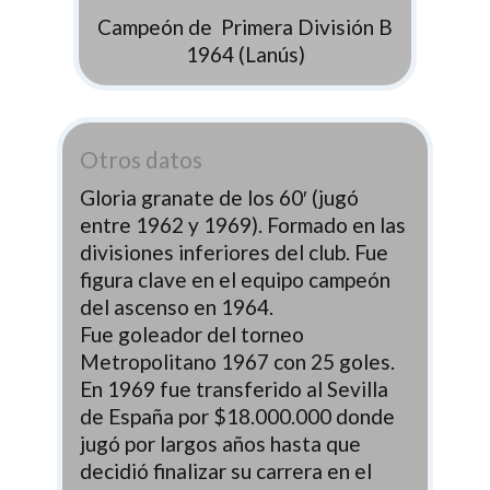
Campeón de Primera División B
1964 (Lanús)
Otros datos
Gloria granate de los 60′ (jugó
entre 1962 y 1969). Formado en las
divisiones inferiores del club. Fue
figura clave en el equipo campeón
del ascenso en 1964.
Fue goleador del torneo
Metropolitano 1967 con 25 goles.
En 1969 fue transferido al Sevilla
de España por $18.000.000 donde
jugó por largos años hasta que
decidió finalizar su carrera en el