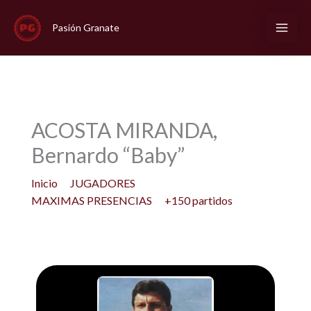
Ir
al
Pasión Granate
contenido
ACOSTA MIRANDA,
Bernardo “Baby”
Inicio
JUGADORES
MAXIMAS PRESENCIAS
+150 partidos
ACOSTA MIRANDA, Bernardo “Baby”