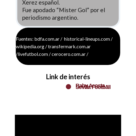
Xerez español.
Fue apodado “Mister Gol” por el
periodismo argentino.
Fuentes: bdfa.com.ar / historical-lineups.com /
wikipedia.org / transfermark.com.ar
/livefutbol.com / cerocero.com.ar /
Link de interés
Baby Acosta •
Sevilla Football