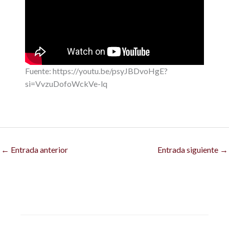
Fuente: https://youtu.be/psyJBDvoHgE?
si=VvzuDofoWckVe-lq
←
Entrada anterior
Entrada siguiente
→