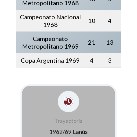
Metropolitano 1968
Campeonato Nacional
10
4
1968
Campeonato
21
13
Metropolitano 1969
Copa Argentina 1969
4
3
Trayectoria
1962/69 Lanús