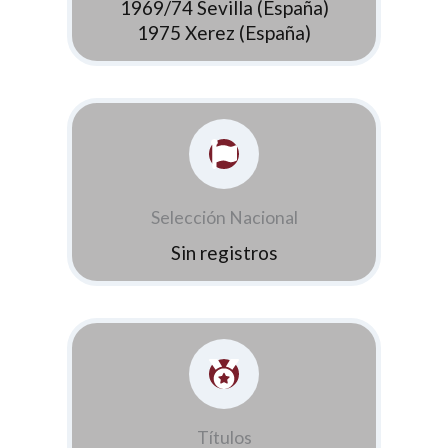
1969/74 Sevilla (España)
1975 Xerez (España)
Selección Nacional
Sin registros
Títulos