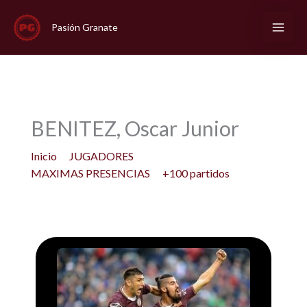
Ir
al
Pasión Granate
contenido
BENITEZ, Oscar Junior
Inicio
JUGADORES
MAXIMAS PRESENCIAS
+100 partidos
BENITEZ, Oscar Junior