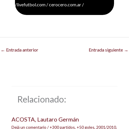
/livefutbol.com / cerocero.com.ar /
←
Entrada anterior
Entrada siguiente
→
Relacionado:
ACOSTA, Lautaro Germán
Dejá un comentario
/
+300 partidos
,
+50 goles
,
2001/2010
,