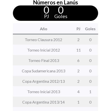
Números en Lanús
0
0
PJ
Goles
Año
PJ
Goles
Torneo Clausura 2012
2
0
Torneo Inicial 2012
11
0
Torneo Final 2013
6
0
Copa Sudamericana 2013
2
0
Copa Argentina 2012/13
2
0
Torneo Inicial 2013
4
1
Copa Argentina 2013/14
1
0