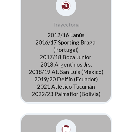
Trayectoria
2012/16 Lanús
2016/17 Sporting Braga
(Portugal)
2017/18 Boca Junior
2018 Argentinos Jrs.
2018/19 At. San Luis (Mexico)
2019/20 Delfín (Ecuador)
2021 Atlético Tucumán
2022/23 Palmaflor (Bolivia)