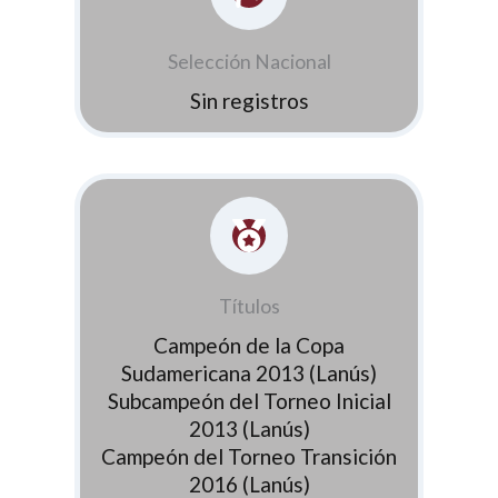
Selección Nacional
Sin registros
Títulos
Campeón de la Copa
Sudamericana 2013 (Lanús)
Subcampeón del Torneo Inicial
2013 (Lanús)
Campeón del Torneo Transición
2016 (Lanús)