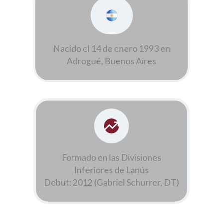
Nacido el 14 de enero 1993 en
Adrogué, Buenos Aires
Formado en las Divisiones
Inferiores de Lanús
Debut: 2012 (Gabriel Schurrer, DT)