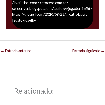
/livefutbol.com / cerocero.com.ar /
serderiver.blogspot.com / atilio.uy/jugador:1656 /
https://thecnsl.com/2020/08/23/great-players-
fausto-rosello/
←
Entrada anterior
Entrada siguiente
→
Relacionado: