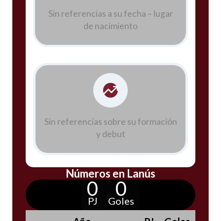
Sin referencias a su fecha – lugar
de nacimiento
Sin referencias sobre su formación
y debut
Números en Lanús
0
0
PJ
Goles