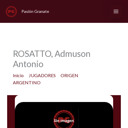
Ir
al
Pasión Granate
contenido
ROSATTO, Admuson
Antonio
Inicio
JUGADORES
ORIGEN
ARGENTINO
ROSATTO, Admuson Antonio