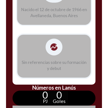
Nacido el 12 de octubre de 1966 en
Avellaneda, Buenos Aires
Sin referencias sobre su formación
y debut
Números en Lanús
0
0
PJ
Goles