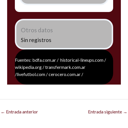
Otros datos
Sin registros
Fuentes: bdfa.com.ar / historical-lineups.com /
wikipedia.org / transfermark.com.ar
/livefutbol.com / cerocero.com.ar /
←
Entrada anterior
Entrada siguiente
→