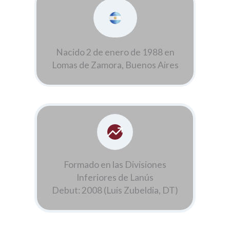
Nacido 2 de enero de 1988 en
Lomas de Zamora, Buenos Aires
Formado en las Divisiones
Inferiores de Lanús
Debut: 2008 (Luis Zubeldia, DT)