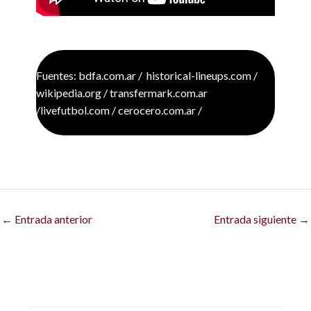
Fuente: https://youtu.be/WYnbT_royfk?
si=9xWjH1UJ8AuyV7U_
Fuentes: bdfa.com.ar / historical-lineups.com /
wikipedia.org / transfermark.com.ar
/livefutbol.com / cerocero.com.ar /
←
Entrada anterior
Entrada siguiente
→