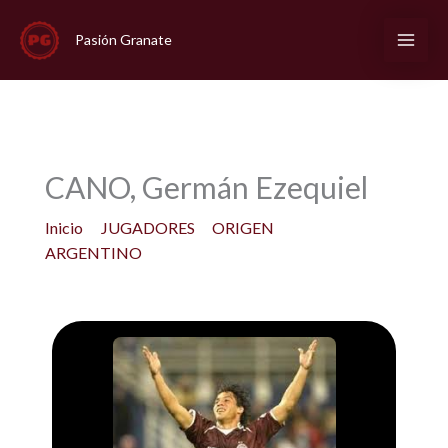
Ir
al
Pasión Granate
contenido
CANO, Germán Ezequiel
Inicio
JUGADORES
ORIGEN
ARGENTINO
CANO, Germán Ezequiel