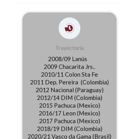
Trayectoria
2008/09 Lanús
2009 Chacarita Jrs..
2010/11 Colon Sta Fe
2011 Dep. Pereira (Colombia)
2012 Nacional (Paraguay)
2012/14 DIM (Colombia)
2015 Pachuca (Mexico)
2016/17 Leon (Mexico)
2017 Pachuca (Mexico)
2018/19 DIM (Colombia)
2020/21 Vasco da Gama (Brasil)