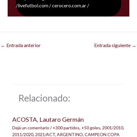
/livefutbol.com / cerocero.com.ar /
←
Entrada anterior
Entrada siguiente
→
Relacionado:
ACOSTA, Lautaro Germán
Dejá un comentario
/
+300 partidos
,
+50 goles
,
2001/2010
,
2011/2020
,
2021/ACT
,
ARGENTINO
,
CAMPEON COPA