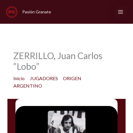
Ir
al
Pasión Granate
contenido
ZERRILLO, Juan Carlos
“Lobo”
Inicio
JUGADORES
ORIGEN
ARGENTINO
ZERRILLO, Juan Carlos “Lobo”