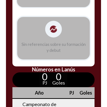
Sin referencias sobre su formación
y debut
Números en Lanús
0
0
PJ
Goles
Año
PJ
Goles
Campeonato de