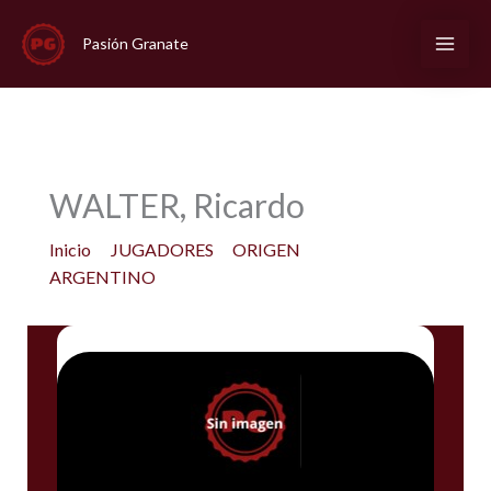
Ir
al
Pasión Granate
contenido
WALTER, Ricardo
Inicio
JUGADORES
ORIGEN
ARGENTINO
WALTER, Ricardo