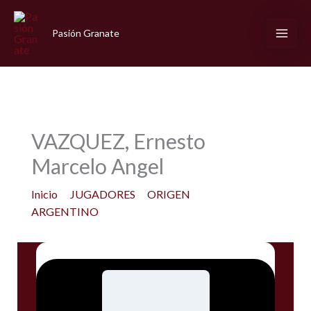
Ir
al
Pasión Granate
contenido
VAZQUEZ, Ernesto
Marcelo Angel
Inicio
JUGADORES
ORIGEN
ARGENTINO
VAZQUEZ, Ernesto Marcelo Angel