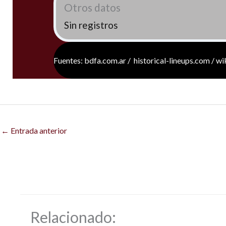
Otros datos
Sin registros
Fuentes: bdfa.com.ar / historical-lineups.com / w
←
Entrada anterior
Relacionado: