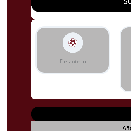
SU
Delantero
Añ