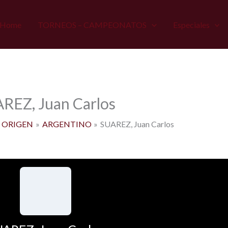
Home
TORNEOS – CAMPEONATOS
Especiales
REZ, Juan Carlos
ORIGEN
ARGENTINO
SUAREZ, Juan Carlos