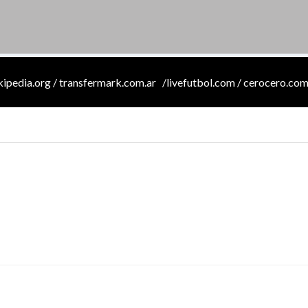
ikipedia.org / transfermark.com.ar /livefutbol.com / cerocero.com