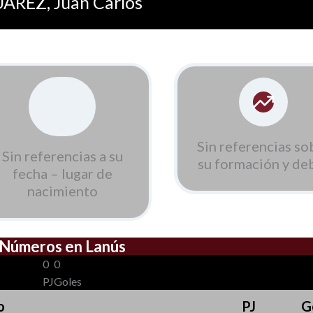
AREZ, Juan Carlos
Sin referencias so
Sin referencias a su
su formación y de
fecha – lugar de
nacimiento
Números en Lanús
0
0
PJ
Goles
o
PJ
G