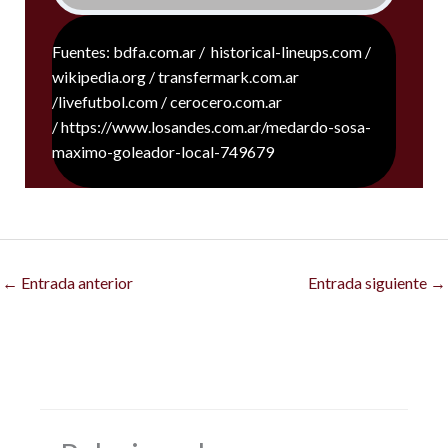
Fuentes: bdfa.com.ar / historical-lineups.com /
wikipedia.org / transfermark.com.ar
/livefutbol.com / cerocero.com.ar
/ https://www.losandes.com.ar/medardo-sosa-
maximo-goleador-local-749679
←
Entrada anterior
Entrada siguiente
→