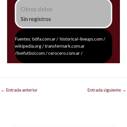
Otros datos
Sin registros
Fuentes: bdfa.com.ar / historical-lineups.com /
wikipedia.org / transfermark.com.ar
/livefutbol.com / cerocero.com.ar /
←
Entrada anterior
Entrada siguiente
→