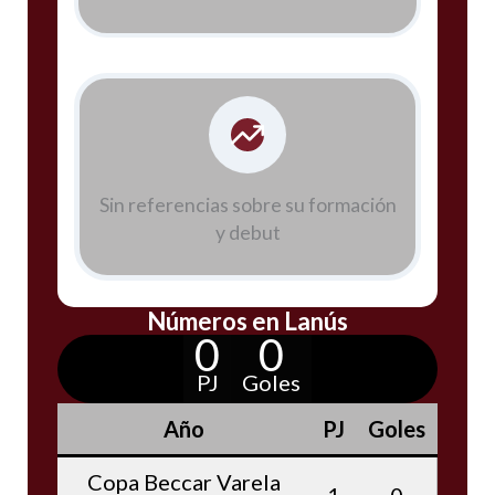
Sin referencias sobre su formación
y debut
Números en Lanús
0
0
PJ
Goles
Año
PJ
Goles
Copa Beccar Varela
1
0