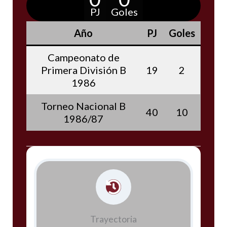
PJ
Goles
Año
PJ
Goles
Campeonato de
Primera División B
19
2
1986
Torneo Nacional B
40
10
1986/87
Trayectoria