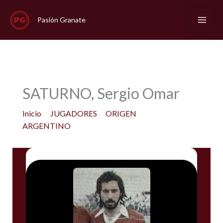
Ir
al
Pasión Granate
contenido
SATURNO, Sergio Omar
Inicio
JUGADORES
ORIGEN
ARGENTINO
SATURNO, Sergio Omar