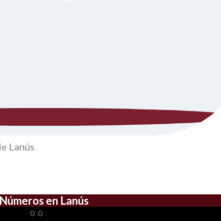
de Lanús
Números en Lanús
0
0