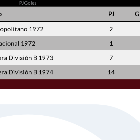
PJ
Goles
o
PJ
G
opolitano 1972
2
cional 1972
1
ra División B 1973
7
ra División B 1974
14