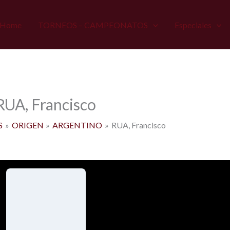
Home
TORNEOS – CAMPEONATOS
Especiales
RUA, Francisco
S
ORIGEN
ARGENTINO
RUA, Francisco