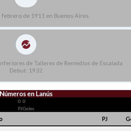
e febrero de 1911 en Buenos Aires.
inferiores de Talleres de Remedios de Escalada
Debut: 1932
Números en Lanús
0
0
PJ
Goles
o
PJ
G