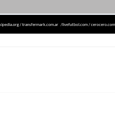
ikipedia.org / transfermark.com.ar /livefutbol.com / cerocero.com