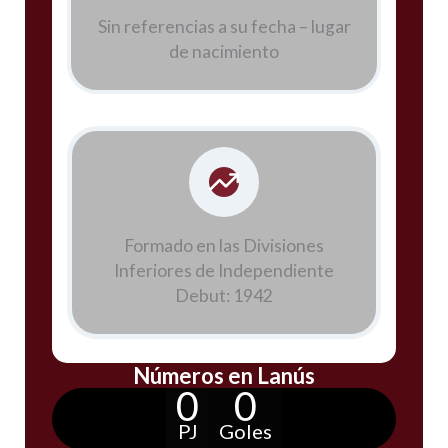
Sin referencias a su fecha – lugar
de nacimiento
Formado en las Divisiones
Inferiores de Independiente
Debut: 1942
Números en Lanús
0
0
PJ
Goles