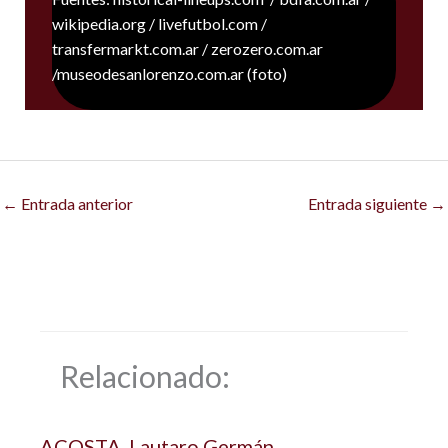
wikipedia.org / livefutbol.com /
transfermarkt.com.ar / zerozero.com.ar
/museodesanlorenzo.com.ar (foto)
←
Entrada anterior
Entrada siguiente
→
Relacionado:
ACOSTA, Lautaro Germán