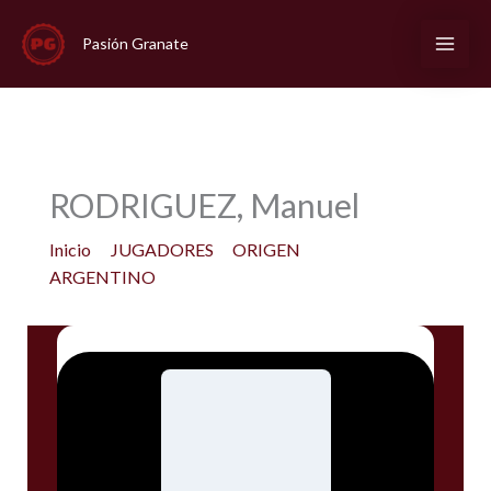
Ir
al
Pasión Granate
contenido
RODRIGUEZ, Manuel
Inicio
JUGADORES
ORIGEN
ARGENTINO
RODRIGUEZ, Manuel