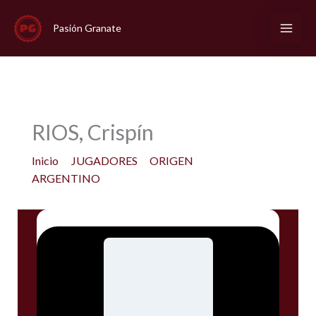
Ir
al
Pasión Granate
contenido
RIOS, Crispín
Inicio
JUGADORES
ORIGEN
ARGENTINO
RIOS, Crispín