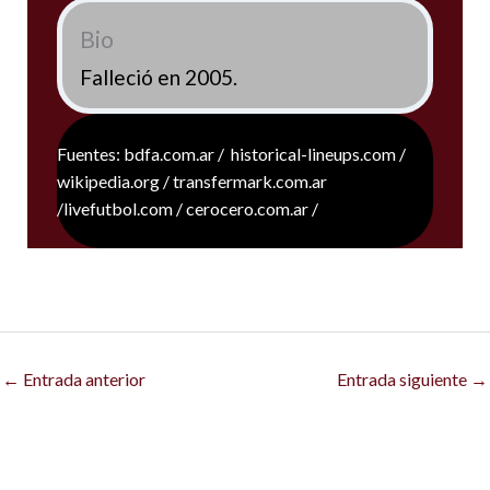
Bio
Falleció en 2005.
Fuentes: bdfa.com.ar / historical-lineups.com /
wikipedia.org / transfermark.com.ar
/livefutbol.com / cerocero.com.ar /
←
Entrada anterior
Entrada siguiente
→