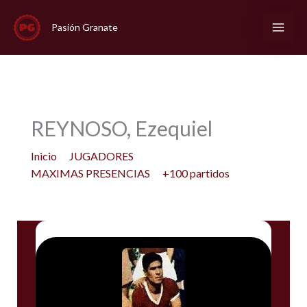
Ir
al
Pasión Granate
contenido
REYNOSO, Ezequiel
Inicio
JUGADORES
MAXIMAS PRESENCIAS
+100 partidos
REYNOSO, Ezequiel