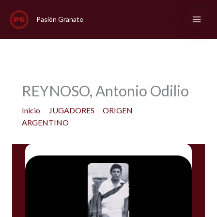
Ir
al
Pasión Granate
contenido
REYNOSO, Antonio Odilio
Inicio
JUGADORES
ORIGEN
ARGENTINO
REYNOSO, Antonio Odilio