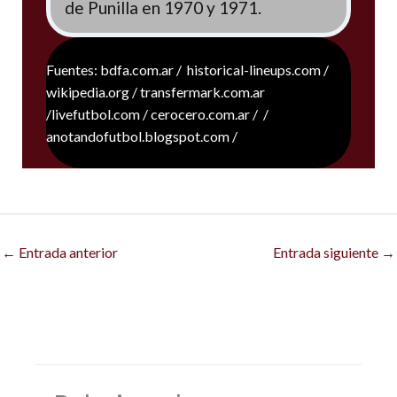
de Punilla en 1970 y 1971.
Fuentes: bdfa.com.ar / historical-lineups.com /
wikipedia.org / transfermark.com.ar
/livefutbol.com / cerocero.com.ar / /
anotandofutbol.blogspot.com /
←
Entrada anterior
Entrada siguiente
→