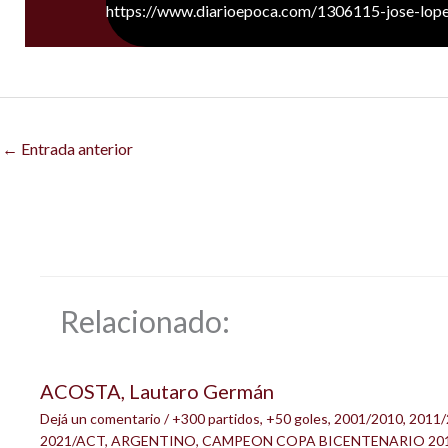
https://www.diarioepoca.com/1306115-jose-lop
←
Entrada anterior
Relacionado:
ACOSTA, Lautaro Germán
Dejá un comentario
/
+300 partidos
,
+50 goles
,
2001/2010
,
2011/
2021/ACT
,
ARGENTINO
,
CAMPEON COPA BICENTENARIO 20