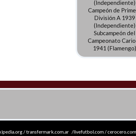
(Independiente)
Campeón de Prime
División A 1939
(Independiente)
Subcampeón del
Campeonato Cario
1941 (Flamengo
ikipedia.org / transfermark.com.ar /livefutbol.com / cerocero.com