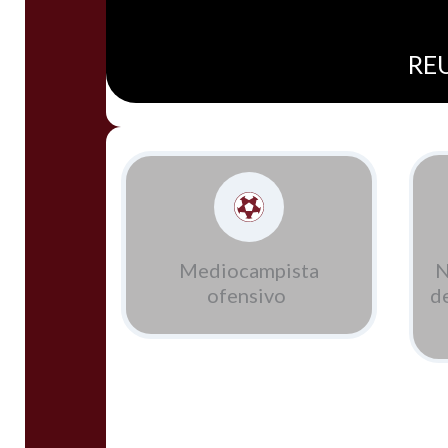
REU
Mediocampista
N
ofensivo
d