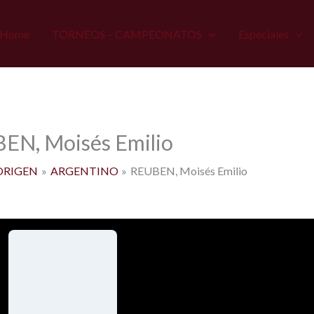
Home
TORNEOS – CAMPEONATOS
Especiales
EN, Moisés Emilio
ORIGEN
ARGENTINO
REUBEN, Moisés Emilio