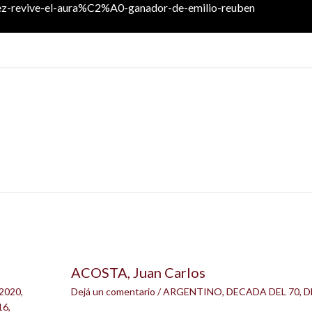
ez-revive-el-aura%C2%A0-ganador-de-emilio-reuben
ACOSTA, Juan Carlos
2020
,
Dejá un comentario
/
ARGENTINO
,
DECADA DEL 70
,
D
16
,