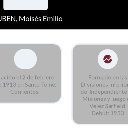
BEN, Moisés Emilio
Formado en las
acido el 2 de febrero
Divisiones Inferio
e 1913 en Santo Tomé,
de Independiente
Corrientes.
Misiones y luego 
Velez Sarfield
Debut: 1933