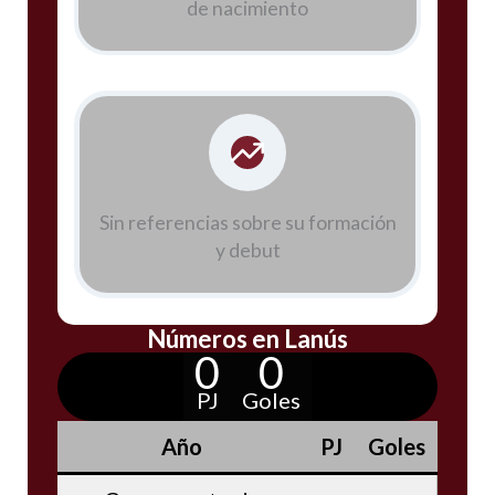
de nacimiento
Sin referencias sobre su formación
y debut
Números en Lanús
0
0
PJ
Goles
Año
PJ
Goles