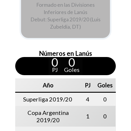
Formado en las Divisiones
Inferiores de Lanús
Debut: Superliga 2019/20 (Luis
Zubeldía, DT)
Números en Lanús
0
0
PJ
Goles
Año
PJ
Goles
Superliga 2019/20
4
0
Copa Argentina
1
0
2019/20