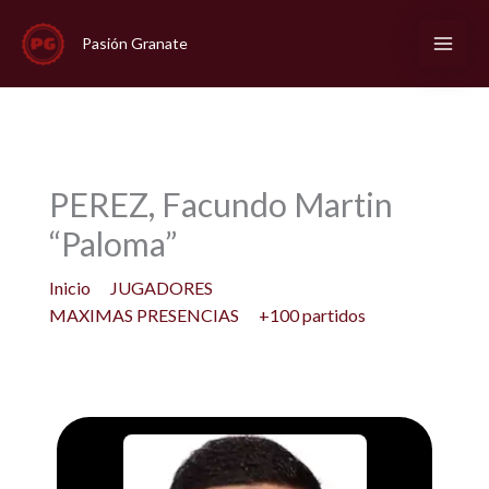
Ir
al
Pasión Granate
contenido
PEREZ, Facundo Martin
“Paloma”
Inicio
JUGADORES
MAXIMAS PRESENCIAS
+100 partidos
PEREZ, Facundo Martin “Paloma”