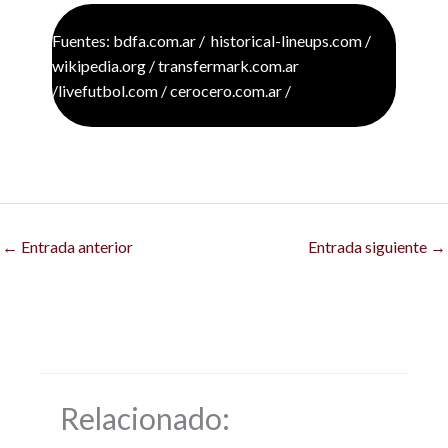
Fuentes: bdfa.com.ar / historical-lineups.com /
wikipedia.org / transfermark.com.ar
/livefutbol.com / cerocero.com.ar /
←
Entrada anterior
Entrada siguiente
→
Relacionado: