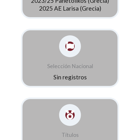
2023/25 Panetolikos (Grecia)
2025 AE Larisa (Grecia)
Selección Nacional
Sin registros
Títulos