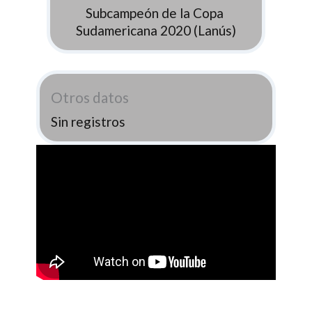
Subcampeón de la Copa
Sudamericana 2020 (Lanús)
Otros datos
Sin registros
Fuente: https://youtu.be/WYnbT_royfk?
si=9xWjH1UJ8AuyV7U_