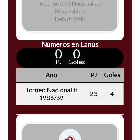
inferiores de Nacional de
Montevideo
Debut: 1980
Números en Lanús
0
0
PJ
Goles
Año
PJ
Goles
Torneo Nacional B
23
4
1988/89