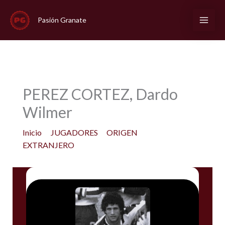
Ir
al
Pasión Granate
contenido
PEREZ CORTEZ, Dardo
Wilmer
Inicio
JUGADORES
ORIGEN
EXTRANJERO
PEREZ CORTEZ, Dardo Wilmer