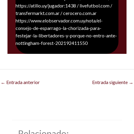
https://atilio.uy/jugador:1438 / livefutbol.com /
transfermarkt.com.ar / cerocero.com.ar
https://www.elobservador.com.uy/nota/el-
consejo-de-esparrago-la-chorizada-para-
festejar-la-libertadores-y-porque-no-entro-ante-
nottingham-forest-202192411550
←
Entrada anterior
Entrada siguiente
→
Relacionado: