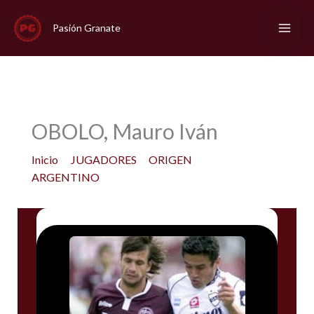
Ir
al
Pasión Granate
contenido
OBOLO, Mauro Iván
Inicio
JUGADORES
ORIGEN
ARGENTINO
OBOLO, Mauro Iván