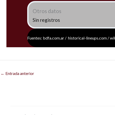
Otros datos
Sin registros
Fuentes: bdfa.com.ar / historical-lineups.com / w
←
Entrada anterior