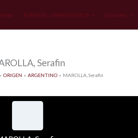
Home
TORNEOS – CAMPEONATOS
Especiales
ROLLA, Serafin
ORIGEN
ARGENTINO
MAROLLA, Serafin