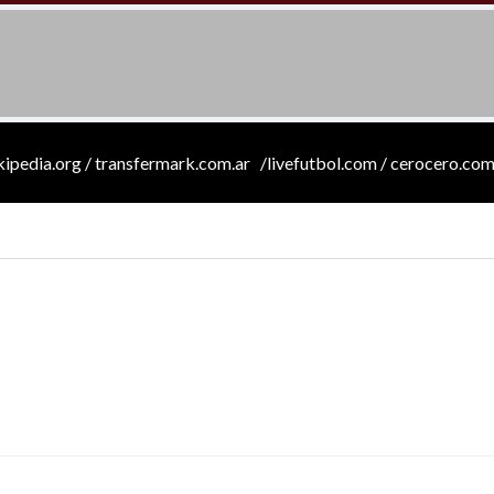
ikipedia.org / transfermark.com.ar /livefutbol.com / cerocero.com