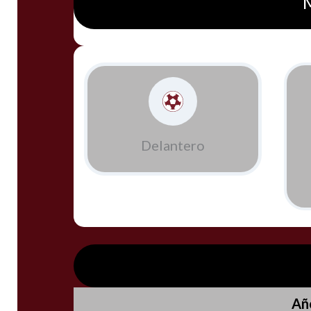
Delantero
Añ