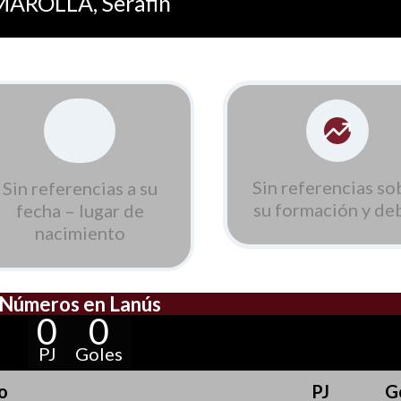
MAROLLA, Serafin
Sin referencias so
Sin referencias a su
su formación y de
fecha – lugar de
nacimiento
Números en Lanús
0
0
PJ
Goles
o
PJ
G