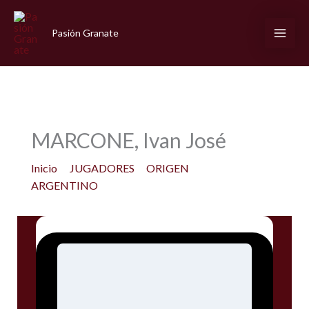
Ir
al
Pasión Granate
contenido
MARCONE, Ivan José
Inicio
JUGADORES
ORIGEN
ARGENTINO
MARCONE, Ivan José