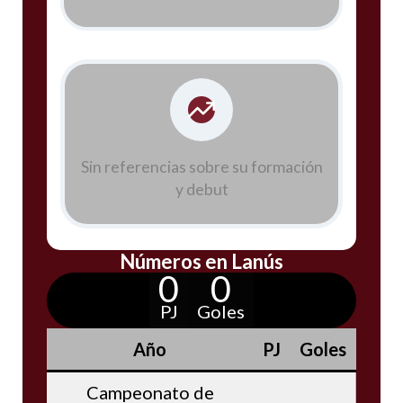
Sin referencias sobre su formación
y debut
Números en Lanús
0
0
PJ
Goles
Año
PJ
Goles
Campeonato de