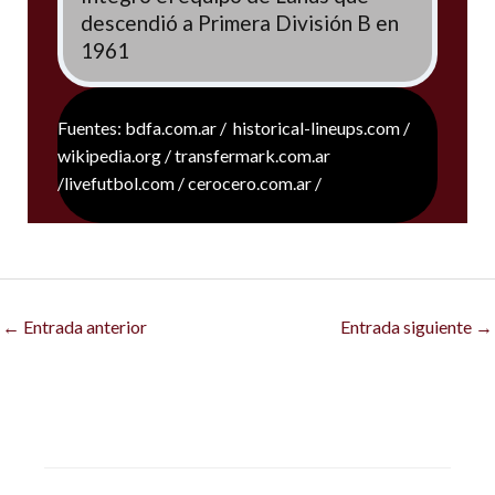
descendió a Primera División B en
1961
Fuentes: bdfa.com.ar / historical-lineups.com /
wikipedia.org / transfermark.com.ar
/livefutbol.com / cerocero.com.ar /
←
Entrada anterior
Entrada siguiente
→