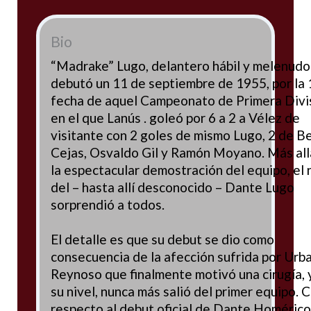
Bio
“Madrake” Lugo, delantero hábil y melenudo
debutó un 11 de septiembre de 1955, por la 
fecha de aquel Campeonato de Primera Divi
en el que Lanús . goleó por 6 a 2 a Vélez de
visitante con 2 goles de mismo Lugo, 2 de B
Cejas, Osvaldo Gil y Ramón Moyano. Más all
la espectacular demostración del equipo, el 
del – hasta allí desconocido – Dante Lugo
sorprendió a todos.
El detalle es que su debut se dio como
consecuencia de la afección sufrida por Urb
Reynoso que finalmente motivó una cirugía, 
su nivel, nunca más salió del primer equipo. 
respecto al debut oficial de Dante Homérico