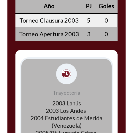
Año
PJ
Goles
Torneo Clausura 2003
5
0
Torneo Apertura 2003
3
0
Trayectoria
2003 Lanús
2003 Los Andes
2004 Estudiantes de Merida
(Venezuela)
2005/06 Huracán Cdoro.