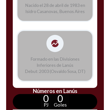
Nacido el 28 de abril de 1983 en
Isidro Casanovas, Buenos Aires
Formado en las Divisiones
Inferiores de Lanús
Debut: 2003 (Osvaldo Sosa, DT)
Números en Lanús
0
0
PJ
Goles