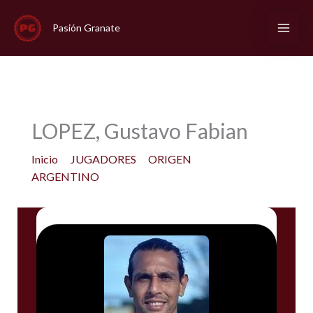
Ir
al
Pasión Granate
contenido
LOPEZ, Gustavo Fabian
Inicio
JUGADORES
ORIGEN
ARGENTINO
LOPEZ, Gustavo Fabian