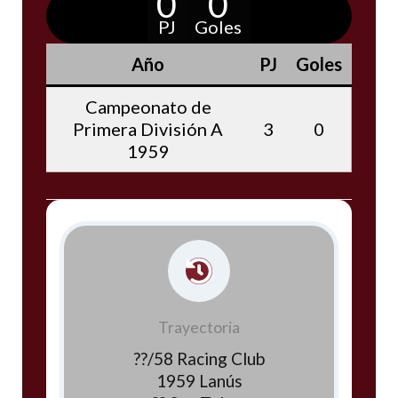
0
0
PJ
Goles
Año
PJ
Goles
Campeonato de
Primera División A
3
0
1959
Trayectoria
??/58 Racing Club
1959 Lanús