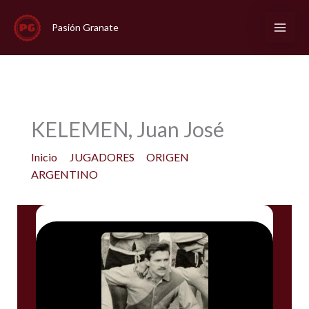
Ir
al
Pasión Granate
contenido
KELEMEN, Juan José
Inicio
JUGADORES
ORIGEN
ARGENTINO
KELEMEN, Juan José