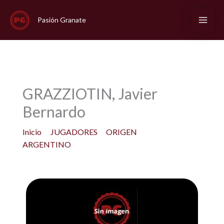
Ir
al
Pasión Granate
contenido
GRAZZIOTIN, Javier
Bernardo
Inicio
JUGADORES
ORIGEN
ARGENTINO
GRAZZIOTIN, Javier Bernardo