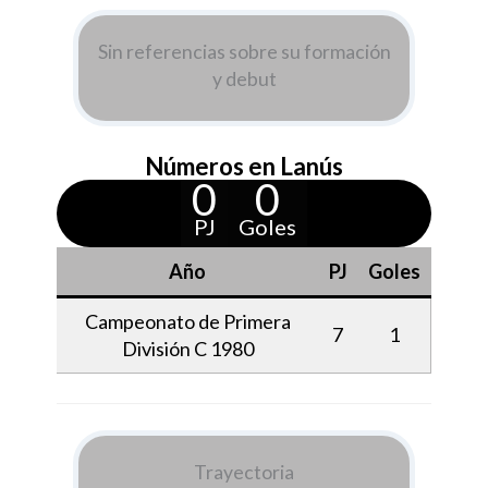
Sin referencias sobre su formación
y debut
Números en Lanús
0
0
PJ
Goles
Año
PJ
Goles
Campeonato de Primera
7
1
División C 1980
Trayectoria