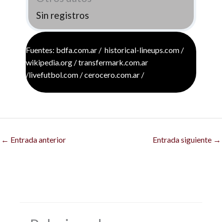
Sin registros
Fuentes: bdfa.com.ar / historical-lineups.com /
wikipedia.org / transfermark.com.ar
/livefutbol.com / cerocero.com.ar /
←
Entrada anterior
Entrada siguiente
→