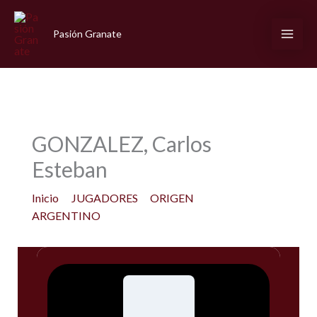
Ir
al
Pasión Granate
contenido
GONZALEZ, Carlos
Esteban
Inicio
JUGADORES
ORIGEN
ARGENTINO
GONZALEZ, Carlos Esteban