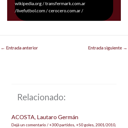
wikipedia.org / transfermark.com.ar
/livefutbol.com / cerocero.com.ar /
←
Entrada anterior
Entrada siguiente
→
Relacionado:
ACOSTA, Lautaro Germán
Dejá un comentario
/
+300 partidos
,
+50 goles
,
2001/2010
,