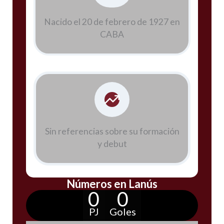
Nacido el 20 de febrero de 1927 en
CABA
Sin referencias sobre su formación
y debut
Números en Lanús
0
0
PJ
Goles