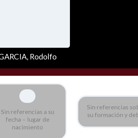
GARCIA, Rodolfo
Sin referencias so
Sin referencias a su
su formación y de
fecha – lugar de
nacimiento