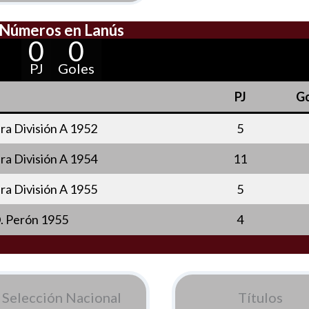
Números en Lanús
0
0
PJ
Goles
o
PJ
Go
a División A 1952
5
a División A 1954
11
a División A 1955
5
D. Perón 1955
4
Selección Nacional
Títulos