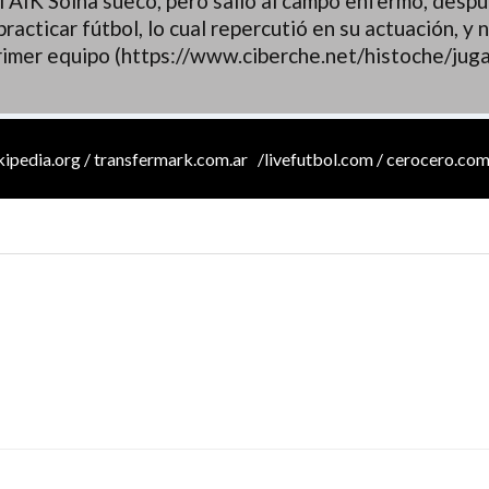
el AIK Solna sueco, pero salió al campo enfermo, desp
acticar fútbol, lo cual repercutió en su actuación, y 
rimer equipo (https://www.ciberche.net/histoche/jug
ikipedia.org / transfermark.com.ar /livefutbol.com / cerocero.com