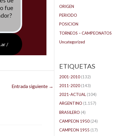
ués de
ORIGEN
no fue
ador?
PERIODO
POSICION
TORNEOS – CAMPEONATOS
Uncategorized
.ar /
ETIQUETAS
2001-2010
(132)
2011-2020
(143)
Entrada siguiente
→
2021-ACTUAL
(104)
ARGENTINO
(1.157)
BRASILERO
(4)
CAMPEON 1950
(24)
CAMPEON 1955
(17)