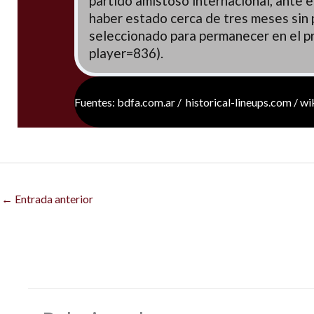
partido amistoso internacional, ante 
haber estado cerca de tres meses sin pr
seleccionado para permanecer en el p
player=836).
Fuentes: bdfa.com.ar / historical-lineups.com / w
←
Entrada anterior