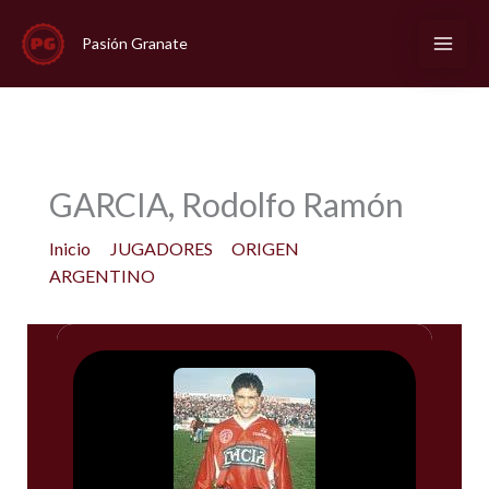
Ir
al
Pasión Granate
contenido
GARCIA, Rodolfo Ramón
Inicio
JUGADORES
ORIGEN
ARGENTINO
GARCIA, Rodolfo Ramón