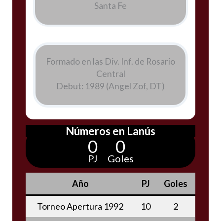
Santa Fe
Formado en las Div. Inf. de Rosario
Central
Debut: 1989 (Angel Zof, DT)
Números en Lanús
0
0
PJ
Goles
Año
PJ
Goles
Torneo Apertura 1992
10
2