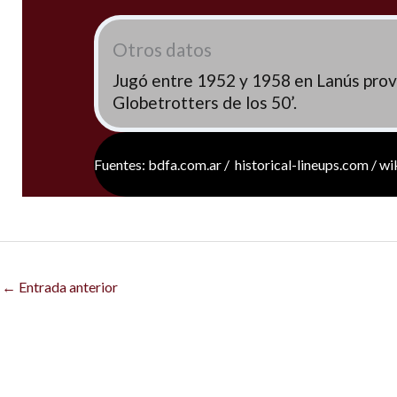
Otros datos
Jugó entre 1952 y 1958 en Lanús prov
Globetrotters de los 50’.
Fuentes: bdfa.com.ar / historical-lineups.com / w
←
Entrada anterior