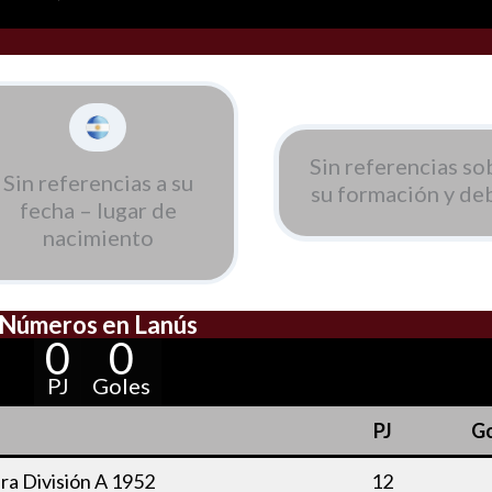
Sin referencias so
Sin referencias a su
su formación y de
fecha – lugar de
nacimiento
Números en Lanús
0
0
PJ
Goles
o
PJ
Go
a División A 1952
12