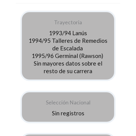
Trayectoria
1993/94 Lanús
1994/95 Talleres de Remedios
de Escalada
1995/96 Germinal (Rawson)
Sin mayores datos sobre el
resto de su carrera
Selección Nacional
Sin registros