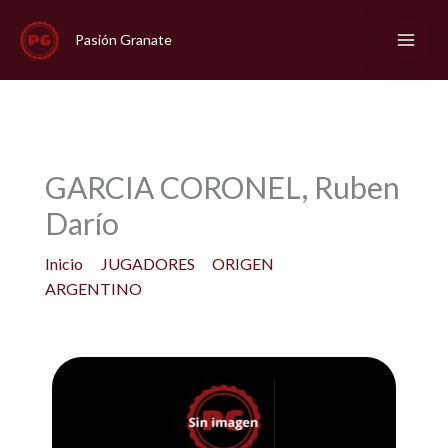
Ir
al
Pasión Granate
contenido
GARCIA CORONEL, Ruben
Darío
Inicio
JUGADORES
ORIGEN
ARGENTINO
GARCIA CORONEL, Ruben Darío