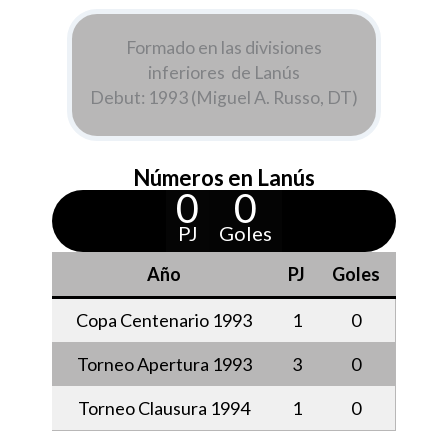
Formado en las divisiones
inferiores de Lanús
Debut: 1993 (Miguel A. Russo, DT)
Números en Lanús
0
0
PJ
Goles
Año
PJ
Goles
Copa Centenario 1993
1
0
Torneo Apertura 1993
3
0
Torneo Clausura 1994
1
0