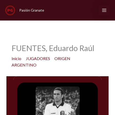
Ir
al
Pasión Granate
contenido
FUENTES, Eduardo Raúl
Inicio
JUGADORES
ORIGEN
ARGENTINO
FUENTES, Eduardo Raúl