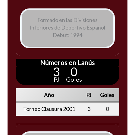
Formado en las Divisiones
Inferiores de Deportivo Español
Debut: 1994
Números en Lanús
3
0
PJ
Goles
Año
PJ
Goles
Torneo Clausura 2001
3
0