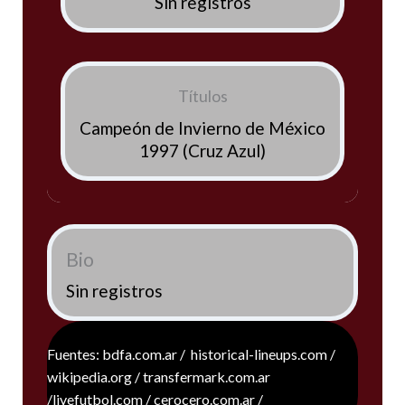
Sin registros
Títulos
Campeón de Invierno de México
1997 (Cruz Azul)
Bio
Sin registros
Fuentes: bdfa.com.ar / historical-lineups.com /
wikipedia.org / transfermark.com.ar
/livefutbol.com / cerocero.com.ar /