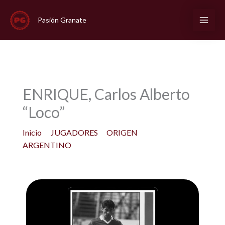
Ir
al
Pasión Granate
contenido
ENRIQUE, Carlos Alberto
“Loco”
Inicio
JUGADORES
ORIGEN
ARGENTINO
ENRIQUE, Carlos Alberto “Loco”