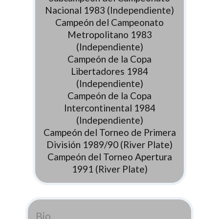
Nacional 1983 (Independiente)
Campeón del Campeonato
Metropolitano 1983
(Independiente)
Campeón de la Copa
Libertadores 1984
(Independiente)
Campeón de la Copa
Intercontinental 1984
(Independiente)
Campeón del Torneo de Primera
División 1989/90 (River Plate)
Campeón del Torneo Apertura
1991 (River Plate)
Bio