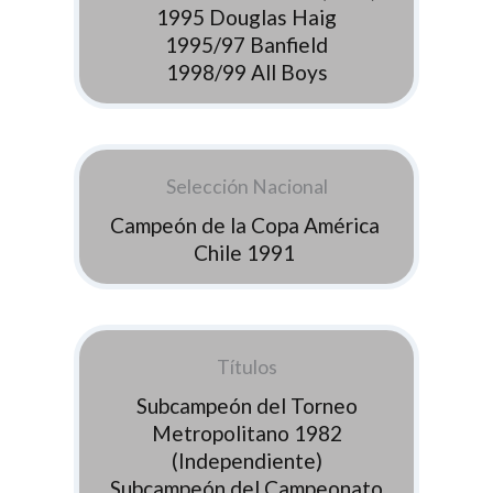
1995 Douglas Haig
1995/97 Banfield
1998/99 All Boys
Selección Nacional
Campeón de la Copa América
Chile 1991
Títulos
Subcampeón del Torneo
Metropolitano 1982
(Independiente)
Subcampeón del Campeonato