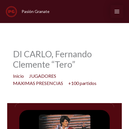
Ir
al
Pasión Granate
contenido
DI CARLO, Fernando
Clemente “Tero”
Inicio
JUGADORES
MAXIMAS PRESENCIAS
+100 partidos
DI CARLO, Fernando Clemente “Tero”