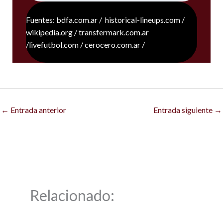
Fuentes: bdfa.com.ar / historical-lineups.com /
wikipedia.org / transfermark.com.ar
/livefutbol.com / cerocero.com.ar /
←
Entrada anterior
Entrada siguiente
→
Relacionado: