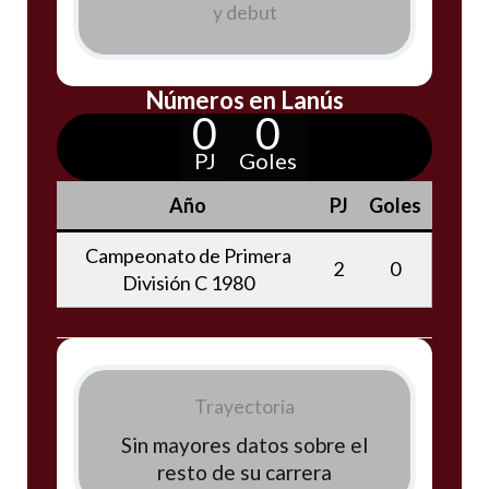
y debut
Números en Lanús
0
0
PJ
Goles
Año
PJ
Goles
Campeonato de Primera
2
0
División C 1980
Trayectoria
Sin mayores datos sobre el
resto de su carrera