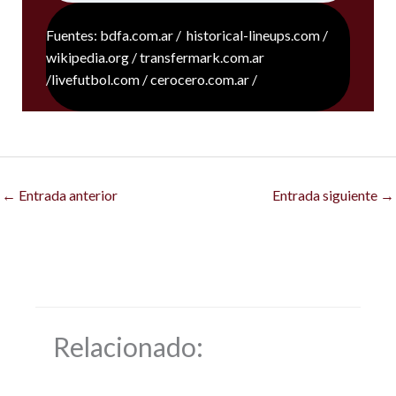
Fuentes: bdfa.com.ar / historical-lineups.com /
wikipedia.org / transfermark.com.ar
/livefutbol.com / cerocero.com.ar /
←
Entrada anterior
Entrada siguiente
→
Relacionado: