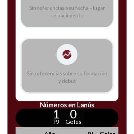
Sin referencias a su fecha – lugar
de nacimiento
Sin referencias sobre su formación
y debut
Números en Lanús
1
0
PJ
Goles
Año
PJ
Goles