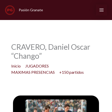
Ir
al
Pasión Granate
contenido
CRAVERO, Daniel Oscar
“Chango”
Inicio
JUGADORES
MAXIMAS PRESENCIAS
+150 partidos
CRAVERO, Daniel Oscar “Chango”