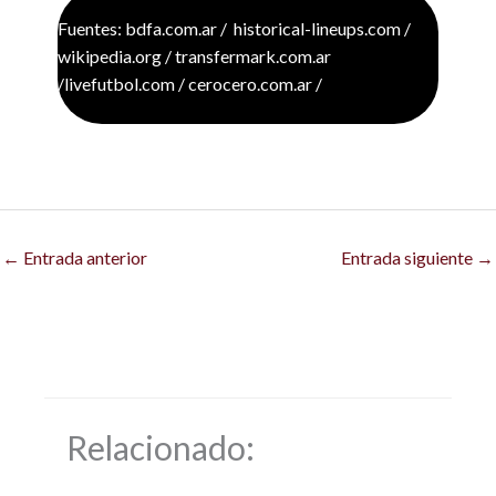
Fuentes: bdfa.com.ar / historical-lineups.com /
wikipedia.org / transfermark.com.ar
/livefutbol.com / cerocero.com.ar /
←
Entrada anterior
Entrada siguiente
→
Relacionado: