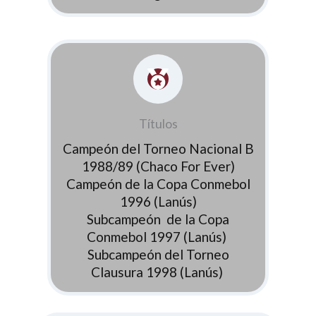
Títulos
Campeón del Torneo Nacional B
1988/89 (Chaco For Ever)
Campeón de la Copa Conmebol
1996 (Lanús)
Subcampeón de la Copa
Conmebol 1997 (Lanús)
Subcampeón del Torneo
Clausura 1998 (Lanús)