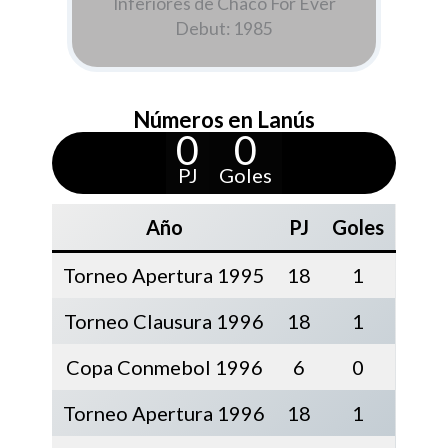
Inferiores de Chaco For Ever
Debut: 1985
Números en Lanús
0
0
PJ
Goles
Año
PJ
Goles
Torneo Apertura 1995
18
1
Torneo Clausura 1996
18
1
Copa Conmebol 1996
6
0
Torneo Apertura 1996
18
1