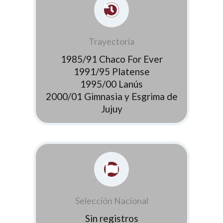
Trayectoria
1985/91 Chaco For Ever
1991/95 Platense
1995/00 Lanús
2000/01 Gimnasia y Esgrima de
Jujuy
Selección Nacional
Sin registros