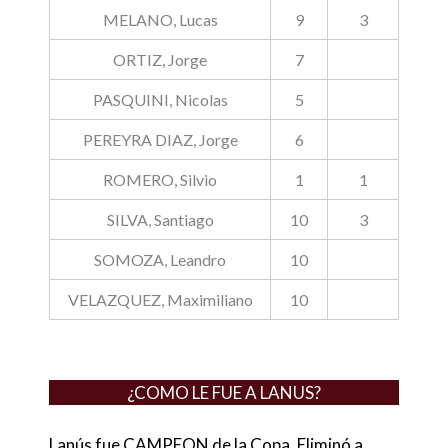
MELANO, Lucas
9
3
ORTIZ, Jorge
7
PASQUINI, Nicolas
5
PEREYRA DIAZ, Jorge
6
ROMERO, Silvio
1
1
SILVA, Santiago
10
3
SOMOZA, Leandro
10
VELAZQUEZ, Maximiliano
10
¿COMO LE FUE A LANUS?
Lanús fue CAMPEON de la Copa. Eliminó a