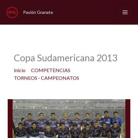
Ir
al
Pasión Granate
contenido
Copa Sudamericana 2013
Inicio
COMPETENCIAS
TORNEOS - CAMPEONATOS
Copa Sudamericana 2013