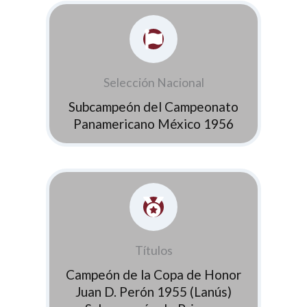
Selección Nacional
Subcampeón del Campeonato
Panamericano México 1956
Títulos
Campeón de la Copa de Honor
Juan D. Perón 1955 (Lanús)