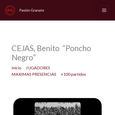
Ir
al
Pasión Granate
contenido
CEJAS, Benito “Poncho
Negro”
Inicio
JUGADORES
MAXIMAS PRESENCIAS
+100 partidos
CEJAS, Benito “Poncho Negro”