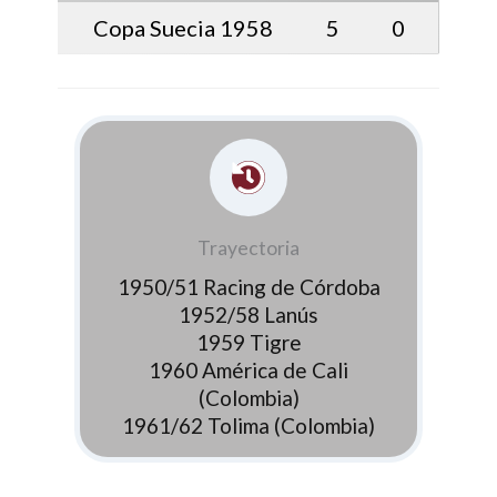
Copa Suecia 1958
5
0
Trayectoria
1950/51 Racing de Córdoba
1952/58 Lanús
1959 Tigre
1960 América de Cali
(Colombia)
1961/62 Tolima (Colombia)