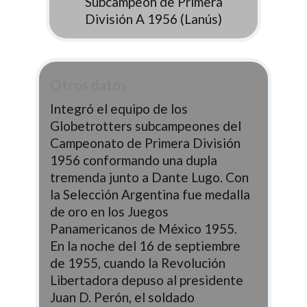
Subcampeón de Primera
División A 1956 (Lanús)
Otros datos
Integró el equipo de los
Globetrotters subcampeones del
Campeonato de Primera División
1956 conformando una dupla
tremenda junto a Dante Lugo. Con
la Selección Argentina fue medalla
de oro en los Juegos
Panamericanos de México 1955.
En la noche del 16 de septiembre
de 1955, cuando la Revolución
Libertadora depuso al presidente
Juan D. Perón, el soldado