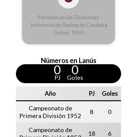
Formado en las Divisiones
Inferiores de Racing de Córdoba
Debut: 1950
Números en Lanús
0
0
PJ
Goles
Año
PJ
Goles
Campeonato de
8
0
Primera División 1952
Campeonato de
18
6