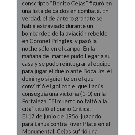
conscripto “Benito Cejas” figuró en
una lista de caídos en combate. En
verdad, el delantero granate se
había extraviado durante un
bombardeo de la aviación rebelde
en Coronel Pringles, y pasó la
noche sólo en el campo. En la
mañana del martes pudo llegar a su
casa y se pudo reintegrar al equipo
para jugar el duelo ante Boca Jrs. el
domingo siguiente en el que
convirtió el gol con el que Lanús
conseguía una victoria (1-0) en la
Fortaleza. “El muerto no faltó a la
cita” tituló el diario Crítica.
El 17 de junio de 1956, jugando
para Lanús contra River Plate en el
Monumental, Cejas sufrió una