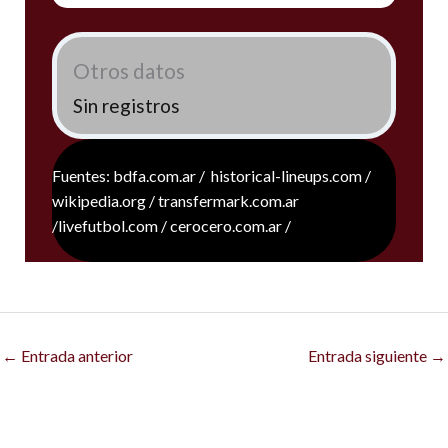
Otros datos
Sin registros
Fuentes: bdfa.com.ar / historical-lineups.com /
wikipedia.org / transfermark.com.ar
/livefutbol.com / cerocero.com.ar /
←
Entrada anterior
Entrada siguiente
→