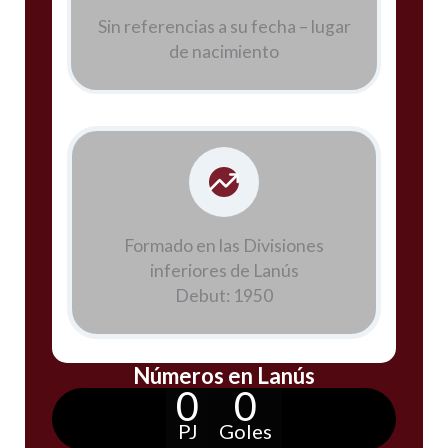
Sin referencias a su fecha – lugar
de nacimiento
Formado en las Divisiones
inferiores de Lanús
Debut: 1950
Números en Lanús
0
0
PJ
Goles