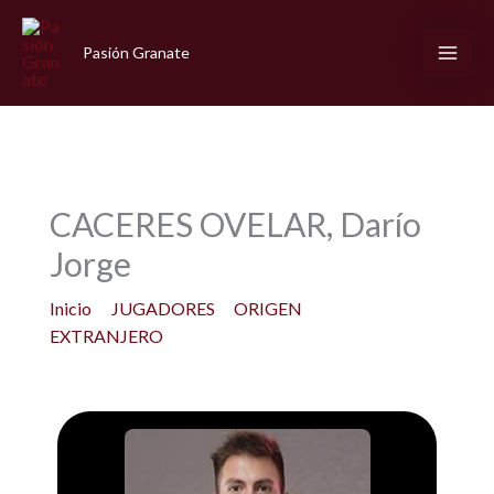
Ir
al
Pasión Granate
contenido
CACERES OVELAR, Darío
Jorge
Inicio
JUGADORES
ORIGEN
EXTRANJERO
CACERES OVELAR, Darío Jorge