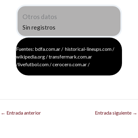
Otros datos
Sin registros
Fuentes: bdfa.com.ar / historical-lineups.com /
wikipedia.org / transfermark.com.ar
/livefutbol.com / cerocero.com.ar /
←
Entrada anterior
Entrada siguiente
→