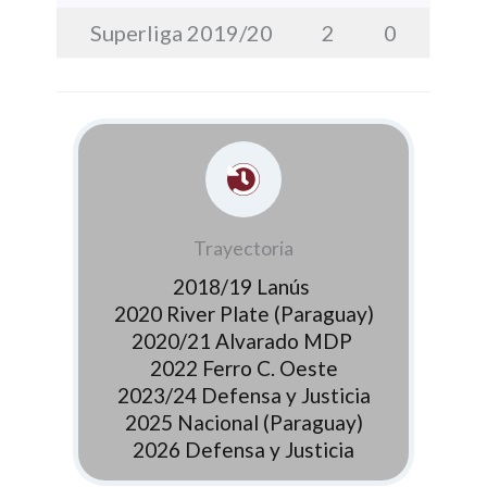
Superliga 2019/20
2
0
Trayectoria
2018/19 Lanús
2020 River Plate (Paraguay)
2020/21 Alvarado MDP
2022 Ferro C. Oeste
2023/24 Defensa y Justicia
2025 Nacional (Paraguay)
2026 Defensa y Justicia