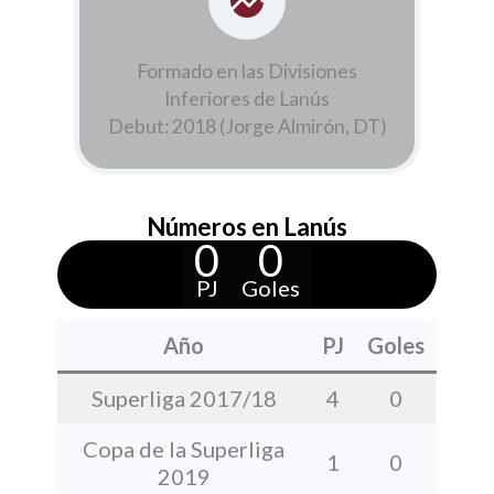
Formado en las Divisiones
Inferiores de Lanús
Debut: 2018 (Jorge Almirón, DT)
Números en Lanús
0
0
PJ
Goles
Año
PJ
Goles
Superliga 2017/18
4
0
Copa de la Superliga
1
0
2019